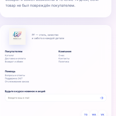
товар не был повреждён покупателем.
PF — стиль, качество
и забота в каждой детали
Покупателям
Компания
Каталог
О нас
Доставка и оплата
Контакты
Возврат и обмен
Политика
Помощь
Вопросы и ответы
Поддержка 24/7
Отслеживание заказа
Будьте в курсе новинок и акций
→
TG
WA
VK